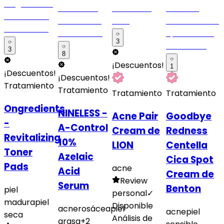
3
3
8
¡Descuentos!
1
¡Descuentos!
¡Descuentos!
Tratamiento
Tratamiento
Tratamiento
Tratamiento
Ongredients
NINELESS -
Acne Pair
Goodbye
-
A-Control
Cream de
Redness
Revitalizing
10%
LION
Centella
Toner
Azelaic
Cica Spot
Pads
acne
Acid
Cream de
Review
Serum
Benton
piel
personal
✓
madura
piel
Disponible
acne
rosácea
piel
acne
piel
seca
Análisis de
grasa
+
2