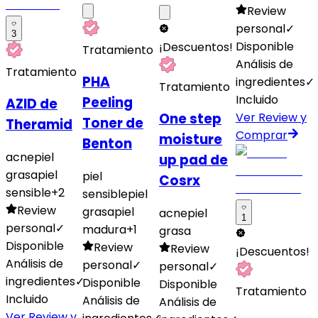
Review
personal
✓
3
Disponible
¡Descuentos!
Tratamiento
Análisis de
Tratamiento
PHA
ingredientes
✓
Tratamiento
Incluido
Peeling
AZID de
Ver Review y
One step
Toner de
Theramid
Comprar
moisture
Benton
acne
piel
up pad de
grasa
piel
piel
Cosrx
sensible
+
2
sensible
piel
Review
grasa
piel
acne
piel
1
personal
✓
madura
+
1
grasa
Disponible
Review
Review
¡Descuentos!
Análisis de
personal
✓
personal
✓
ingredientes
✓
Disponible
Disponible
Tratamiento
Incluido
Análisis de
Análisis de
Ver Review y