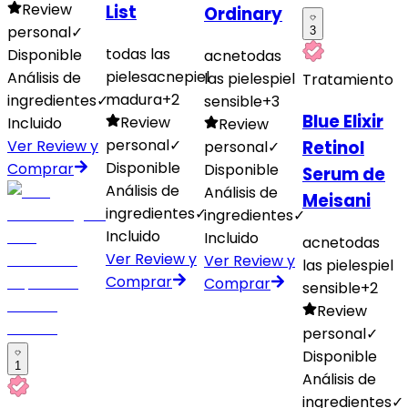
Review
List
Ordinary
personal
✓
3
todas las
Disponible
acne
todas
pieles
acne
piel
Análisis de
las pieles
piel
Tratamiento
madura
+
2
ingredientes
✓
sensible
+
3
Blue Elixir
Review
Incluido
Review
personal
✓
Ver Review y
Retinol
personal
✓
Disponible
Comprar
Disponible
Serum de
Análisis de
Análisis de
Meisani
ingredientes
✓
ingredientes
✓
Incluido
Incluido
acne
todas
Ver Review y
Ver Review y
las pieles
piel
Comprar
Comprar
sensible
+
2
Review
personal
✓
Disponible
1
Análisis de
ingredientes
✓