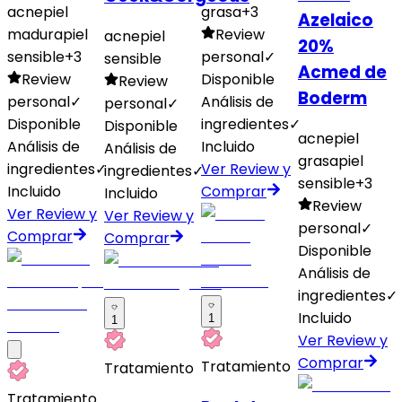
acne
piel
grasa
+
3
Azelaico
madura
piel
Review
acne
piel
20%
sensible
+
3
personal
✓
sensible
Acmed de
Review
Disponible
Review
Boderm
personal
✓
Análisis de
personal
✓
Disponible
ingredientes
✓
Disponible
acne
piel
Análisis de
Incluido
Análisis de
grasa
piel
ingredientes
✓
Ver Review y
ingredientes
✓
sensible
+
3
Incluido
Comprar
Incluido
Review
Ver Review y
Ver Review y
personal
✓
Comprar
Comprar
Disponible
Análisis de
ingredientes
✓
Incluido
1
1
Ver Review y
Comprar
Tratamiento
Tratamiento
Tratamiento