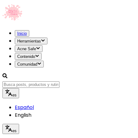
Inicio
Herramientas
Acne Safe
Contenido
Comunidad
es
Español
English
es