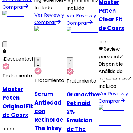
ingredientes
✓
ingredientes
✓
Master
Comprar
Incluido
Incluido
Patch
Ver Review y
Ver Review y
Clear Fit
Comprar
Comprar
de Cosrx
acne
Review
personal
✓
¡Descuentos!
Disponible
1
1
Análisis de
Tratamiento
ingredientes
✓
Tratamiento
Tratamiento
Incluido
Master
Serum
Ver Review y
Granactive
Patch
Comprar
Antiedad
Retinoid
Original Fit
con
2%
de Cosrx
Retinol de
Emulsion
The Inkey
de The
acne