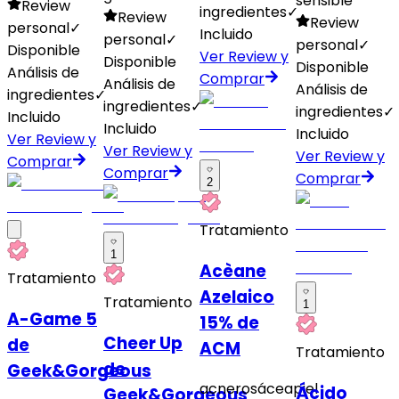
sensible
Review
ingredientes
✓
Review
Review
personal
✓
Incluido
personal
✓
personal
✓
Disponible
Ver Review y
Disponible
Disponible
Análisis de
Comprar
Análisis de
Análisis de
ingredientes
✓
ingredientes
✓
ingredientes
✓
Incluido
Incluido
Incluido
Ver Review y
Ver Review y
Ver Review y
Comprar
Comprar
Comprar
2
Tratamiento
1
Acèane
Tratamiento
Azelaico
Tratamiento
1
A-Game 5
15% de
Cheer Up
de
ACM
Tratamiento
de
Geek&Gorgeous
acne
rosácea
piel
Ácido
Geek&Gorgeous