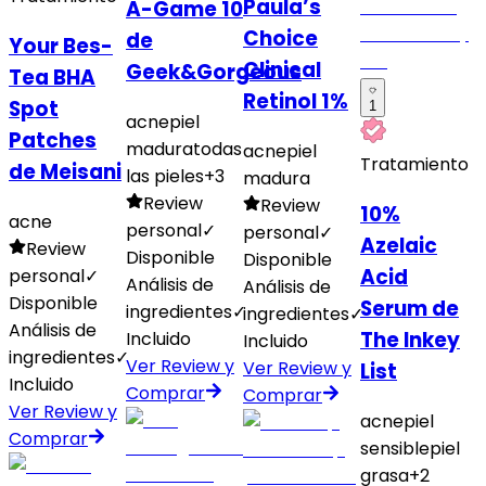
Paula’s
A-Game 10
Choice
de
Your Bes-
Clinical
Geek&Gorgeous
Tea BHA
Retinol 1%
Spot
1
acne
piel
Patches
madura
todas
acne
piel
Tratamiento
de Meisani
las pieles
+
3
madura
Review
Review
10%
acne
personal
✓
personal
✓
Azelaic
Review
Disponible
Disponible
Acid
personal
✓
Análisis de
Análisis de
Disponible
Serum de
ingredientes
✓
ingredientes
✓
Análisis de
The Inkey
Incluido
Incluido
ingredientes
✓
Ver Review y
Ver Review y
List
Incluido
Comprar
Comprar
Ver Review y
acne
piel
Comprar
sensible
piel
grasa
+
2