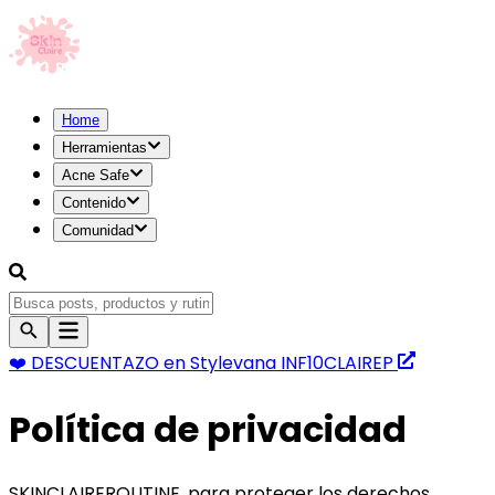
Home
Herramientas
Acne Safe
Contenido
Comunidad
❤️ DESCUENTAZO
en Stylevana
INF10CLAIREP
Política de privacidad
SKINCLAIREROUTINE, para proteger los derechos