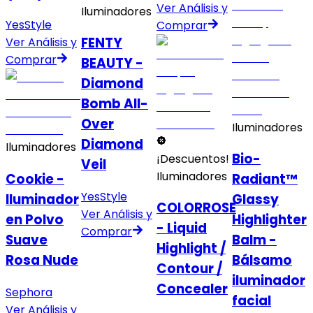
Ver Análisis y
Iluminadores
YesStyle
Comprar
FENTY
Ver Análisis y
Comprar
BEAUTY -
Diamond
Bomb All-
Over
Iluminadores
Diamond
Iluminadores
Bio-
¡Descuentos!
Veil
Iluminadores
Cookie -
Radiant™
YesStyle
Iluminador
Glassy
COLORROSE
Ver Análisis y
en Polvo
Highlighter
- Liquid
Comprar
Suave
Balm -
Highlight /
Rosa Nude
Bálsamo
Contour /
iluminador
Concealer
Sephora
facial
Ver Análisis y