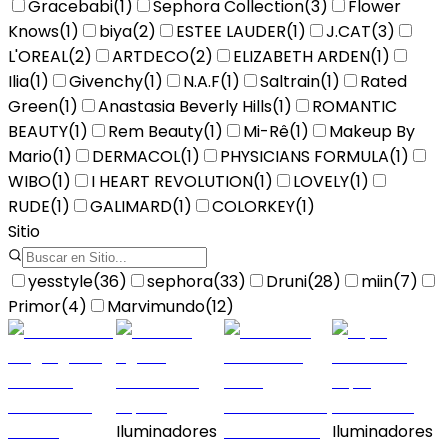
Gracebabi
(
1
)
Sephora Collection
(
3
)
Flower
Knows
(
1
)
biya
(
2
)
ESTEE LAUDER
(
1
)
J.CAT
(
3
)
L'OREAL
(
2
)
ARTDECO
(
2
)
ELIZABETH ARDEN
(
1
)
Ilia
(
1
)
Givenchy
(
1
)
N.A.F
(
1
)
Saltrain
(
1
)
Rated
Green
(
1
)
Anastasia Beverly Hills
(
1
)
ROMANTIC
BEAUTY
(
1
)
Rem Beauty
(
1
)
Mi-Rê
(
1
)
Makeup By
Mario
(
1
)
DERMACOL
(
1
)
PHYSICIANS FORMULA
(
1
)
WIBO
(
1
)
I HEART REVOLUTION
(
1
)
LOVELY
(
1
)
RUDE
(
1
)
GALIMARD
(
1
)
COLORKEY
(
1
)
Sitio
yesstyle
(
36
)
sephora
(
33
)
Druni
(
28
)
miin
(
7
)
Primor
(
4
)
Marvimundo
(
12
)
Iluminadores
Iluminadores