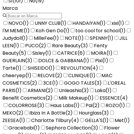
Sí
(
101
)
No
(
19
)
Marca
NOVO
(
1
)
UNNY CLUB
(
1
)
HANDAIYAN
(
1
)
xixi
(
1
)
I'M MEME
(
1
)
Koh Gen Do
(
1
)
too cool for school
(
1
)
Judydoll
(
1
)
MilleFee
(
1
)
NOTE
(
1
)
SPENNY
(
1
)
JILL
LEEN
(
1
)
PUCO
(
2
)
Rare Beauty
(
3
)
Fenty
Beauty
(
5
)
Sisley
(
1
)
CATRICE
(
6
)
MOIRA
(
1
)
GUERLAIN
(
3
)
DOLCE & GABBANA
(
1
)
Pixi
(
1
)
Tarte
(
1
)
SHISEIDO
(
1
)
REVOLUTION
(
4
)
cheeryep
(
1
)
RELOVE
(
2
)
CLINIQUE
(
1
)
MAC
COSMETICS
(
2
)
3CE
(
1
)
GOGO TALES
(
3
)
L'OREAL
PARIS
(
1
)
ARMANI
(
2
)
Unleashia
(
3
)
Laka
(
1
)
Benefit Cosmetics
(
2
)
Milk Makeup
(
1
)
ESSENCE
(
4
)
COLORROSE
(
3
)
Haus Labs
(
1
)
Pai
(
2
)
ROZO
(
1
)
MEKO
(
2
)
Ibiza In A Bottle
(
2
)
Hourglass
(
3
)
ZEESEA
(
1
)
Charlotte Tilbury
(
4
)
GELLA'S
(
1
)
Met
(
1
)
Gracebabi
(
1
)
Sephora Collection
(
3
)
Flower