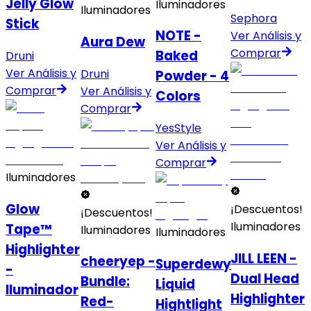
Jelly Glow
Iluminadores
Iluminadores
Sephora
Stick
NOTE -
Ver Análisis y
Aura Dew
Comprar
Baked
Druni
Ver Análisis y
Druni
Powder - 4
Comprar
Ver Análisis y
Colors
Comprar
YesStyle
Ver Análisis y
Comprar
Iluminadores
Glow
¡Descuentos!
¡Descuentos!
Iluminadores
Tape™
Iluminadores
Iluminadores
Highlighter
JILL LEEN -
cheeryep -
Superdewy
-
Dual Head
Bundle:
Liquid
Iluminador
Highlighter
Red-
Hightlight