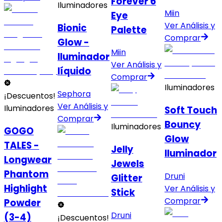
Forever 6
Iluminadores
Miin
Eye
Ver Análisis y
Bionic
Palette
Comprar
Glow -
Miin
Iluminador
Ver Análisis y
líquido
Comprar
Iluminadores
Sephora
¡Descuentos!
Ver Análisis y
Iluminadores
Soft Touch
Comprar
Bouncy
Iluminadores
GOGO
Glow
TALES -
Jelly
Iluminador
Longwear
Jewels
Phantom
Druni
Glitter
Highlight
Ver Análisis y
Stick
Comprar
Powder
Druni
(3-4)
¡Descuentos!