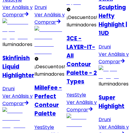
Sculpting
Ver Análisis y
Druni
Comprar
Ver Análisis y
Hefty
¡Descuentos!
Comprar
Highlight |
Iluminadores
1UD
3CE -
Iluminadores
LAYER-IT-
Druni
Ver Análisis y
All
Skinfinish
Comprar
Contour
Liquid
¡Descuentos!
Palette - 2
Iluminadores
Highlighter
Types
Iluminadores
MilleFee -
Druni
YesStyle
Perfect
Ver Análisis y
Super
Ver Análisis y
Comprar
Contour
Highlight
Comprar
Palette
Druni
Ver Análisis y
YesStyle