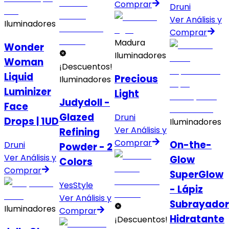
Comprar
Druni
Ver Análisis y
Iluminadores
Comprar
Madura
Wonder
Iluminadores
Woman
¡Descuentos!
Liquid
Precious
Iluminadores
Luminizer
Light
Judydoll -
Face
Glazed
Druni
Drops | 1UD
Iluminadores
Ver Análisis y
Refining
Comprar
On-the-
Druni
Powder - 2
Ver Análisis y
Glow
Colors
Comprar
SuperGlow
YesStyle
- Lápiz
Ver Análisis y
Subrayador
Iluminadores
Comprar
Hidratante
¡Descuentos!