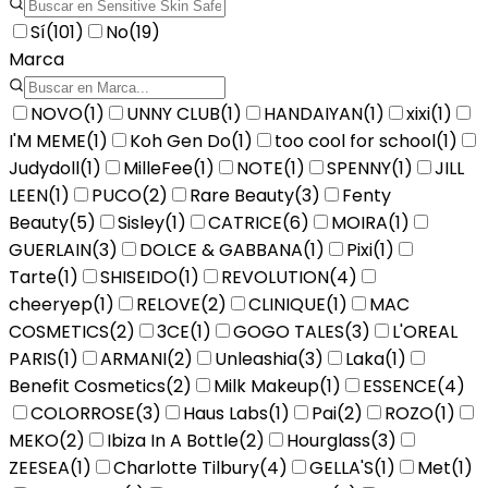
Sí
(
101
)
No
(
19
)
Marca
NOVO
(
1
)
UNNY CLUB
(
1
)
HANDAIYAN
(
1
)
xixi
(
1
)
I'M MEME
(
1
)
Koh Gen Do
(
1
)
too cool for school
(
1
)
Judydoll
(
1
)
MilleFee
(
1
)
NOTE
(
1
)
SPENNY
(
1
)
JILL
LEEN
(
1
)
PUCO
(
2
)
Rare Beauty
(
3
)
Fenty
Beauty
(
5
)
Sisley
(
1
)
CATRICE
(
6
)
MOIRA
(
1
)
GUERLAIN
(
3
)
DOLCE & GABBANA
(
1
)
Pixi
(
1
)
Tarte
(
1
)
SHISEIDO
(
1
)
REVOLUTION
(
4
)
cheeryep
(
1
)
RELOVE
(
2
)
CLINIQUE
(
1
)
MAC
COSMETICS
(
2
)
3CE
(
1
)
GOGO TALES
(
3
)
L'OREAL
PARIS
(
1
)
ARMANI
(
2
)
Unleashia
(
3
)
Laka
(
1
)
Benefit Cosmetics
(
2
)
Milk Makeup
(
1
)
ESSENCE
(
4
)
COLORROSE
(
3
)
Haus Labs
(
1
)
Pai
(
2
)
ROZO
(
1
)
MEKO
(
2
)
Ibiza In A Bottle
(
2
)
Hourglass
(
3
)
ZEESEA
(
1
)
Charlotte Tilbury
(
4
)
GELLA'S
(
1
)
Met
(
1
)