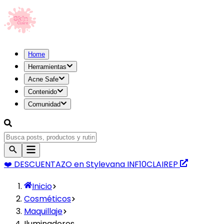
Home
Herramientas
Acne Safe
Contenido
Comunidad
❤️ DESCUENTAZO
en Stylevana
INF10CLAIREP
Inicio
Cosméticos
Maquillaje
Iluminadores