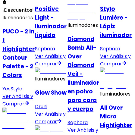
Positive
Stylo
¡Descuentos!
Light -
Lumière -
Iluminadores
Iluminadores
Iluminador
Lápiz
PUCO - 2 in
líquido
iluminador
Diamond
1
Bomb All-
Highlighter
Sephora
Sephora
Over
Ver Análisis y
Ver Análisis y
Contour
Comprar
Comprar
Diamond
Palette - 2
Veil -
Colors
Iluminadores
Iluminador
YesStyle
en polvo
Glow Show
Iluminadores
Ver Análisis y
para cara
Comprar
Druni
All Over
y cuerpo
Ver Análisis y
Micro
Comprar
Sephora
Highlighter
Ver Análisis y