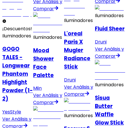
Comprar
Ver Análisis y
Comprar
Iluminadores
Iluminadores
Fluid Sheer
¡Descuentos!
L'oreal
Iluminadores
Iluminadores
Paris X
Druni
GOGO
Ver Análisis y
Mugler
Mood
Comprar
TALES -
Radiance
Shower
Longwear
Stick
Face
Phantom
Palette
Druni
Highlight
Iluminadores
Ver Análisis y
Miin
Powder (1-
Comprar
Ver Análisis y
Sisua
2)
Comprar
Butter
YesStyle
Waffle
Iluminadores
Ver Análisis y
Glow Stick
Comprar