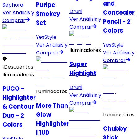
and
Purlpe
Sephora
Druni
Concealer
Ver Análisis y
Smokey
Ver Análisis y
Comprar
Pencil - 2
Set
Comprar
Colors
YesStyle
YesStyle
Ver Análisis y
Iluminadores
Ver Análisis y
Comprar
Comprar
Super
¡Descuentos!
Highlight
Iluminadores
Druni
PUCO -
Iluminadores
Ver Análisis y
Highlighter
Comprar
More Than
& Contour
Glow
Iluminadores
Duo - 2
Highlighter
Colors
Chubby
| 1UD
Stick
YesStyle