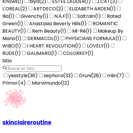
Knows
(
1
)
biya
(
2
)
ESTEE LAUDER
(
1
)
J.CAT
(
3
)
L'OREAL
(
2
)
ARTDECO
(
2
)
ELIZABETH ARDEN
(
1
)
Ilia
(
1
)
Givenchy
(
1
)
N.A.F
(
1
)
Saltrain
(
1
)
Rated
Green
(
1
)
Anastasia Beverly Hills
(
1
)
ROMANTIC
BEAUTY
(
1
)
Rem Beauty
(
1
)
Mi-Rê
(
1
)
Makeup By
Mario
(
1
)
DERMACOL
(
1
)
PHYSICIANS FORMULA
(
1
)
WIBO
(
1
)
I HEART REVOLUTION
(
1
)
LOVELY
(
1
)
RUDE
(
1
)
GALIMARD
(
1
)
COLORKEY
(
1
)
Sitio
yesstyle
(
36
)
sephora
(
33
)
Druni
(
28
)
miin
(
7
)
Primor
(
4
)
Marvimundo
(
12
)
skinclaireroutine