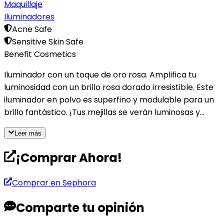
Maquillaje
Iluminadores
Acne Safe
Sensitive Skin Safe
Benefit Cosmetics
Iluminador con un toque de oro rosa. Amplifica tu
luminosidad con un brillo rosa dorado irresistible. Este
iluminador en polvo es superfino y modulable para un
brillo fantástico. ¡Tus mejillas se verán luminosas y
rosadas, para poder reír y brillar a la vez! Aplícalo
Leer más
fácilmente con la Brocha retráctil multitarea para
coloretes, bronceadores e iluminadores (se vende por
¡Comprar Ahora!
separado). Para un bronceado de aspecto natural,
combina este producto con el bronceador Hoola y
Comprar en
Sephora
finaliza el look aplicando la máscara BadGal BANG
para conseguir un volumen extra en tus pestañas.
Comparte tu opinión
Código del producto: 585600 Contacto responsable