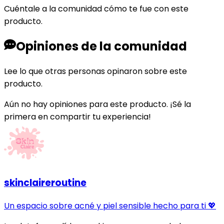
en la UE : Contacto del fabricante : Iluminador con un
Cuéntale a la comunidad cómo te fue con este
toque de oro rosa. Amplifica tu luminosidad con un
producto.
brillo rosa dorado irresistible. Este iluminador en polvo
es superfino y modulable para un brillo fantástico. ¡Tus
Opiniones de la comunidad
mejillas se verán luminosas y rosadas, para poder reír
y brillar a la vez! Aplícalo fácilmente con la Brocha
Lee lo que otras personas opinaron sobre este
retráctil multitarea para coloretes, bronceadores e
producto.
iluminadores (se vende por separado). Para un
bronceado de aspecto natural, combina este
Aún no hay opiniones para este producto. ¡Sé la
producto con el bronceador Hoola y finaliza el look
primera en compartir tu experiencia!
aplicando la máscara BadGal BANG para conseguir un
volumen extra en tus pestañas. Código del producto:
585600 Contacto responsable en la UE : Contacto del
fabricante :
skinclaireroutine
Un espacio sobre acné y piel sensible hecho para ti 💖