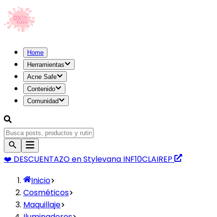
Home
Herramientas
Acne Safe
Contenido
Comunidad
❤️ DESCUENTAZO
en Stylevana
INF10CLAIREP
Inicio
Cosméticos
Maquillaje
Iluminadores