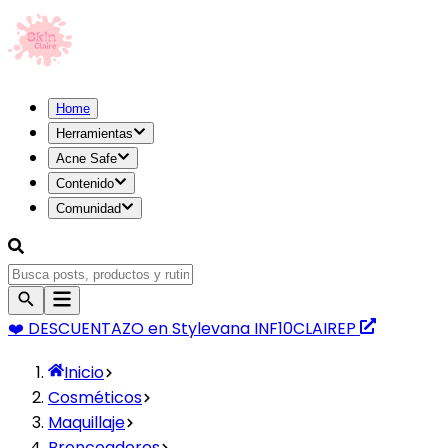
Home
Herramientas
Acne Safe
Contenido
Comunidad
❤️ DESCUENTAZO
en Stylevana
INF10CLAIREP
Inicio
Cosméticos
Maquillaje
Bronceadores