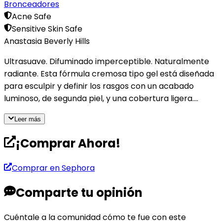
Bronceadores
Acne Safe
Sensitive Skin Safe
Anastasia Beverly Hills
Ultrasuave. Difuminado imperceptible. Naturalmente
radiante. Esta fórmula cremosa tipo gel está diseñada
para esculpir y definir los rasgos con un acabado
luminoso, de segunda piel, y una cobertura ligera.
Consigue fácilmente una definición impecable con
Leer más
cuatro tonos de subtono frío. WHY YOU’LL LOVE IT
Fórmula cremosa y ultraligera con un acabado
¡Comprar Ahora!
luminoso y naturalTextura flexible tipo gel que moldea,
esculpe y define sin esfuerzoFórmula no grasa, no
Comprar en
Sephora
pegajosa, que se adhiere a la piel con color de larga
duraciónSe difumina fácilmente sin dejar rayas,
Comparte tu opinión
parches ni marcar líneas de expressionTonos de
subtono frío que no cambian ni oxidan; sin tonos
Cuéntale a la comunidad cómo te fue con este